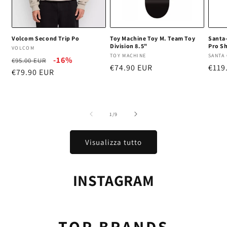
Volcom Second Trip Po
Toy Machine Toy M. Team Toy
Santa
Division 8.5"
Pro S
Produttore:
VOLCOM
Produttore:
TOY MACHINE
Produ
SANTA
Prezzo
-16%
Prezzo
€95.00 EUR
Prezzo
€74.90 EUR
Prez
€119
di
€79.90 EUR
scontato
di
di
listino
listino
listi
su
1
/
9
Visualizza tutto
INSTAGRAM
TOP BRANDS